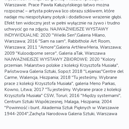
Warszawie. Prace Pawła Kałużyńskiego łatwo można
rozpoznać – artysta pokrywa lico obrazu szkliwem, które
nadaje mu niespotykany połysk i dodatkowe wrażenie głębi.
Efekt ten widoczny jest w pełni wyłącznie na żywo i trudno
uchwycić go na zdjęciu. NAJWAŻNIEJSZE WYSTAWY
INDYWIDUALNE: 2020 "Wielki Sen",Galeria Milano,
Warszawa; 2016 "Sam na sam", Rabbithole Art Room,
Warszawa; 2011 "Amore",Galeria ArtNewMeria, Warszawa;
2009 "Kuloodporne serce", Galeria aTak, Warszawa
NAJWAŻNIEJSZE WYSTAWY ZBIOROWE: 2020 "Kolory
przemian. Malarstwo polskie z kolekcji Krzysztofa Musiała",
Państwowa Galeria Sztuki, Sopo;t 2018 "Lejanias"Centre del
Carme, Walencja, Hiszpania; 2018 "Tu jesteśmy. Wybrane
prace z kolekcji Krzysztofa Musiała", galeria Meno Parkas,
Kowno, Litwa; 2017 "Tu jesteśmy. Wybrane prace z kolekcji
Krzysztofa Musiała" CSW, Toruń; 2016 "Między systemami",
Centrum Sztuki Współczesnej, Malaga, Hiszpania; 2004
"Powinność i bunt. Akademia Sztuk Pięknych w Warszawie
1944-2004",Zachęta Narodowa Galeria Sztuki, Warszawa