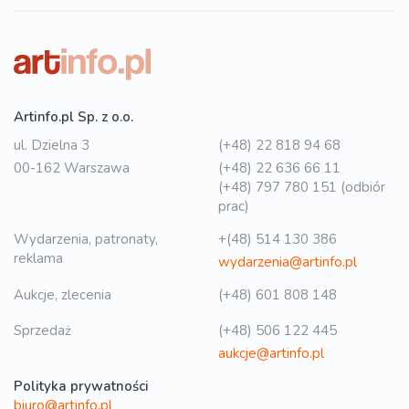
Artinfo.pl Sp. z o.o.
ul. Dzielna 3
(+48) 22 818 94 68
00-162 Warszawa
(+48) 22 636 66 11
(+48) 797 780 151 (odbiór
prac)
Wydarzenia, patronaty,
+(48) 514 130 386
reklama
wydarzenia@artinfo.pl
Aukcje, zlecenia
(+48) 601 808 148
Sprzedaż
(+48) 506 122 445
aukcje@artinfo.pl
Polityka prywatności
biuro@artinfo.pl