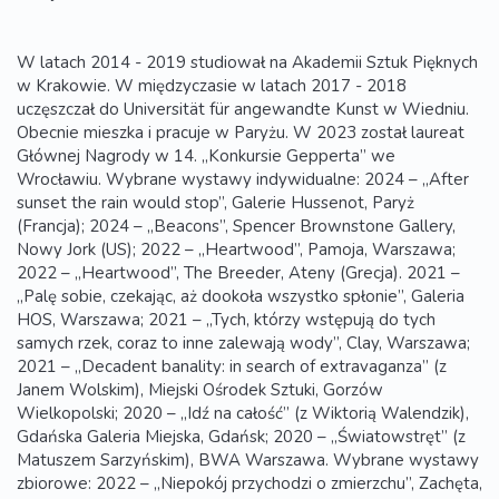
W latach 2014 - 2019 studiował na Akademii Sztuk Pięknych
w Krakowie. W międzyczasie w latach 2017 - 2018
uczęszczał do Universität für angewandte Kunst w Wiedniu.
Obecnie mieszka i pracuje w Paryżu. W 2023 został laureat
Głównej Nagrody w 14. „Konkursie Gepperta” we
Wrocławiu. Wybrane wystawy indywidualne: 2024 – „After
sunset the rain would stop”, Galerie Hussenot, Paryż
(Francja); 2024 – „Beacons”, Spencer Brownstone Gallery,
Nowy Jork (US); 2022 – „Heartwood”, Pamoja, Warszawa;
2022 – „Heartwood”, The Breeder, Ateny (Grecja). 2021 –
„Palę sobie, czekając, aż dookoła wszystko spłonie”, Galeria
HOS, Warszawa; 2021 – „Tych, którzy wstępują do tych
samych rzek, coraz to inne zalewają wody”, Clay, Warszawa;
2021 – „Decadent banality: in search of extravaganza” (z
Janem Wolskim), Miejski Ośrodek Sztuki, Gorzów
Wielkopolski; 2020 – „Idź na całość” (z Wiktorią Walendzik),
Gdańska Galeria Miejska, Gdańsk; 2020 – „Światowstręt” (z
Matuszem Sarzyńskim), BWA Warszawa. Wybrane wystawy
zbiorowe: 2022 – „Niepokój przychodzi o zmierzchu”, Zachęta,