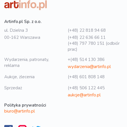
Artinfo.pl Sp. z o.o.
ul. Dzielna 3
(+48) 22 818 94 68
00-162 Warszawa
(+48) 22 636 66 11
(+48) 797 780 151 (odbiór
prac)
Wydarzenia, patronaty,
+(48) 514 130 386
reklama
wydarzenia@artinfo.pl
Aukcje, zlecenia
(+48) 601 808 148
Sprzedaż
(+48) 506 122 445
aukcje@artinfo.pl
Polityka prywatności
biuro@artinfo.pl