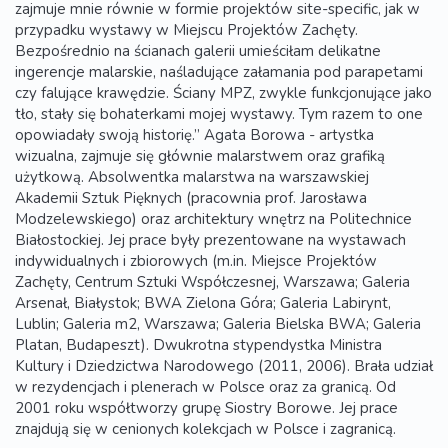
zajmuje mnie równie w formie projektów site-specific, jak w
przypadku wystawy w Miejscu Projektów Zachęty.
Bezpośrednio na ścianach galerii umieściłam delikatne
ingerencje malarskie, naśladujące załamania pod parapetami
czy falujące krawędzie. Ściany MPZ, zwykle funkcjonujące jako
tło, stały się bohaterkami mojej wystawy. Tym razem to one
opowiadały swoją historię.” Agata Borowa - artystka
wizualna, zajmuje się głównie malarstwem oraz grafiką
użytkową. Absolwentka malarstwa na warszawskiej
Akademii Sztuk Pięknych (pracownia prof. Jarosława
Modzelewskiego) oraz architektury wnętrz na Politechnice
Białostockiej. Jej prace były prezentowane na wystawach
indywidualnych i zbiorowych (m.in. Miejsce Projektów
Zachęty, Centrum Sztuki Współczesnej, Warszawa; Galeria
Arsenał, Białystok; BWA Zielona Góra; Galeria Labirynt,
Lublin; Galeria m2, Warszawa; Galeria Bielska BWA; Galeria
Platan, Budapeszt). Dwukrotna stypendystka Ministra
Kultury i Dziedzictwa Narodowego (2011, 2006). Brała udział
w rezydencjach i plenerach w Polsce oraz za granicą. Od
2001 roku współtworzy grupę Siostry Borowe. Jej prace
znajdują się w cenionych kolekcjach w Polsce i zagranicą.