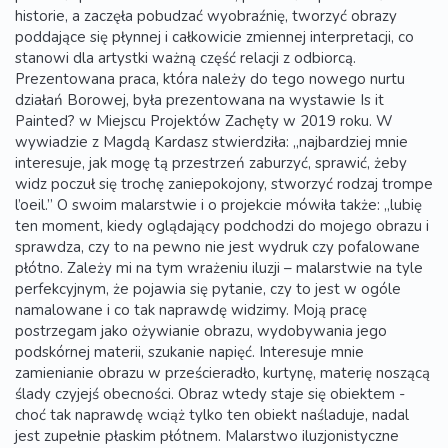
historie, a zaczęła pobudzać wyobraźnię, tworzyć obrazy
poddające się płynnej i całkowicie zmiennej interpretacji, co
stanowi dla artystki ważną część relacji z odbiorcą.
Prezentowana praca, która należy do tego nowego nurtu
działań Borowej, była prezentowana na wystawie Is it
Painted? w Miejscu Projektów Zachęty w 2019 roku. W
wywiadzie z Magdą Kardasz stwierdziła: „najbardziej mnie
interesuje, jak mogę tą przestrzeń zaburzyć, sprawić, żeby
widz poczuł się trochę zaniepokojony, stworzyć rodzaj trompe
l’oeil.” O swoim malarstwie i o projekcie mówiła także: „lubię
ten moment, kiedy oglądający podchodzi do mojego obrazu i
sprawdza, czy to na pewno nie jest wydruk czy pofalowane
płótno. Zależy mi na tym wrażeniu iluzji – malarstwie na tyle
perfekcyjnym, że pojawia się pytanie, czy to jest w ogóle
namalowane i co tak naprawdę widzimy. Moją pracę
postrzegam jako ożywianie obrazu, wydobywania jego
podskórnej materii, szukanie napięć. Interesuje mnie
zamienianie obrazu w prześcieradło, kurtynę, materię noszącą
ślady czyjejś obecności. Obraz wtedy staje się obiektem -
choć tak naprawdę wciąż tylko ten obiekt naśladuje, nadal
jest zupełnie płaskim płótnem. Malarstwo iluzjonistyczne