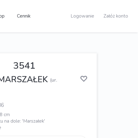
op
Cennik
Logowanie
Załóż konto
3541
 MARSZAŁEK
(ur.
86
68 cm
 na dole: 'Marszałek'
e