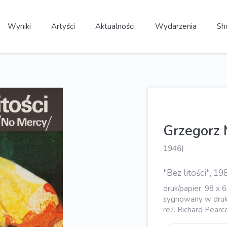
Wyniki
Artyści
Aktualności
Wydarzenia
Sh
Grzegorz
1946)
"Bez litości", 19
druk/papier, 98 x 
sygnowany w druku
reż. Richard Pearc