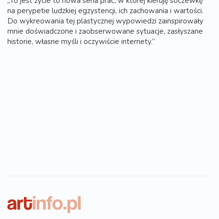
„To jest życie to nowa seria prac, w której kieruję soczewkę
na perypetie ludzkiej egzystencji, ich zachowania i wartości.
Do wykreowania tej plastycznej wypowiedzi zainspirowały
mnie doświadczone i zaobserwowane sytuacje, zasłyszane
historie, własne myśli i oczywiście internety.”