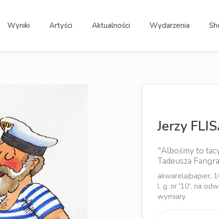
Wyniki
Artyści
Aktualności
Wydarzenia
Sh
Jerzy FLI
"Albośmy to tacy 
Tadeusza Fangrat
akwarela/papier, 
l. g. nr '10', na 
wymiary