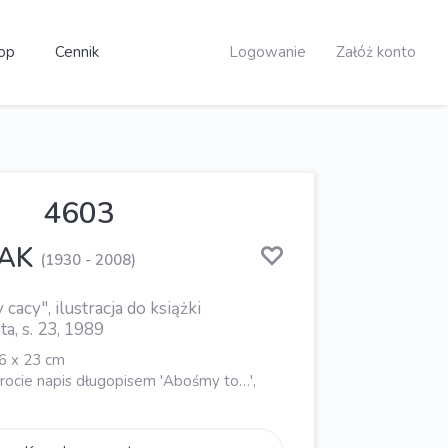
op
Cennik
Logowanie
Załóż konto
4603
SAK
(1930 - 2008)
cacy", ilustracja do książki
a, s. 23, 1989
16 x 23 cm
odwrocie napis długopisem 'Abośmy to…',