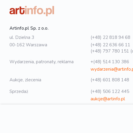
Artinfo.pl Sp. z o.o.
ul. Dzielna 3
(+48) 22 818 94 68
00-162 Warszawa
(+48) 22 636 66 11
(+48) 797 780 151 (o
Wydarzenia, patronaty, reklama
+(48) 514 130 386
wydarzenia@artinfo.
Aukcje, zlecenia
(+48) 601 808 148
Sprzedaż
(+48) 506 122 445
aukcje@artinfo.pl
Polityka prywatności
biuro@artinfo.pl