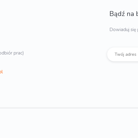
Bądź na 
Dowiaduj się 
dbiór prac)
pl