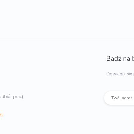
Bądź na 
Dowiaduj się 
dbiór prac)
pl