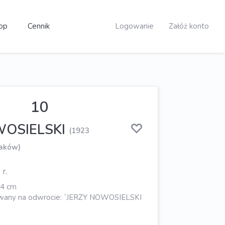
op
Cennik
Logowanie
Załóż konto
10
WOSIELSKI
(1923
raków)
r.
24 cm
wany na odwrocie: `JERZY NOWOSIELSKI