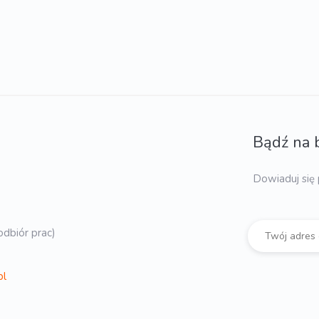
Bądź na 
Dowiaduj się 
dbiór prac)
pl