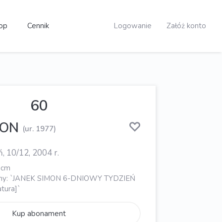
op
Cennik
Logowanie
Załóż konto
60
MON
(ur. 1977)
, 10/12, 2004 r.
 cm
sany: `JANEK SIMON 6-DNIOWY TYDZIEŃ
tura]`
Kup abonament