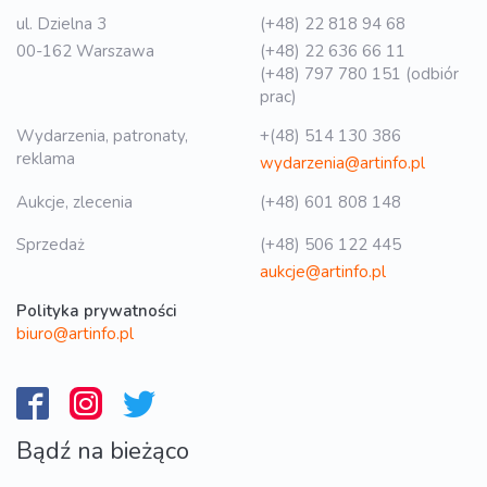
ul. Dzielna 3
(+48) 22 818 94 68
00-162 Warszawa
(+48) 22 636 66 11
(+48) 797 780 151 (odbiór
prac)
Wydarzenia, patronaty,
+(48) 514 130 386
reklama
wydarzenia@artinfo.pl
Aukcje, zlecenia
(+48) 601 808 148
Sprzedaż
(+48) 506 122 445
aukcje@artinfo.pl
Polityka prywatności
biuro@artinfo.pl
Bądź na bieżąco