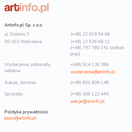
Artinfo.pl Sp. z o.o.
ul. Dzielna 3
(+48) 22 818 94 68
00-162 Warszawa
(+48) 22 636 66 11
(+48) 797 780 151 (odbiór
prac)
Wydarzenia, patronaty,
+(48) 514 130 386
reklama
wydarzenia@artinfo.pl
Aukcje, zlecenia
(+48) 601 808 148
Sprzedaż
(+48) 506 122 445
aukcje@artinfo.pl
Polityka prywatności
biuro@artinfo.pl