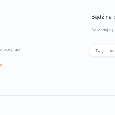
Bądź na 
Dowiaduj się 
dbiór prac)
pl