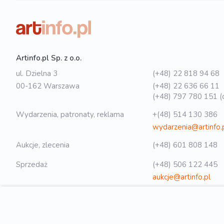
Artinfo.pl Sp. z o.o.
ul. Dzielna 3
(+48) 22 818 94 68
00-162 Warszawa
(+48) 22 636 66 11
(+48) 797 780 151 (o
Wydarzenia, patronaty, reklama
+(48) 514 130 386
wydarzenia@artinfo.
Aukcje, zlecenia
(+48) 601 808 148
Sprzedaż
(+48) 506 122 445
aukcje@artinfo.pl
Polityka prywatności
biuro@artinfo.pl