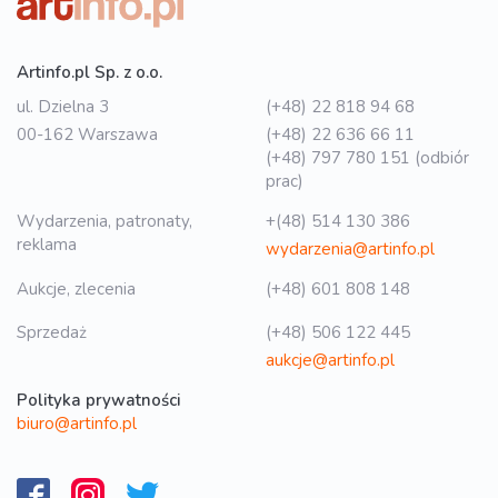
Artinfo.pl Sp. z o.o.
ul. Dzielna 3
(+48) 22 818 94 68
00-162 Warszawa
(+48) 22 636 66 11
(+48) 797 780 151 (odbiór
prac)
Wydarzenia, patronaty,
+(48) 514 130 386
reklama
wydarzenia@artinfo.pl
Aukcje, zlecenia
(+48) 601 808 148
Sprzedaż
(+48) 506 122 445
aukcje@artinfo.pl
Polityka prywatności
biuro@artinfo.pl