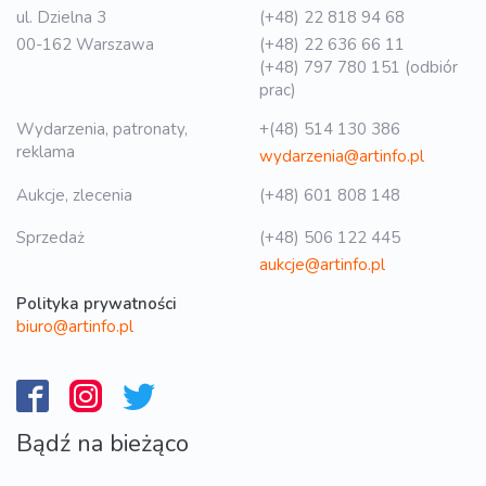
ul. Dzielna 3
(+48) 22 818 94 68
00-162 Warszawa
(+48) 22 636 66 11
(+48) 797 780 151 (odbiór
prac)
Wydarzenia, patronaty,
+(48) 514 130 386
reklama
wydarzenia@artinfo.pl
Aukcje, zlecenia
(+48) 601 808 148
Sprzedaż
(+48) 506 122 445
aukcje@artinfo.pl
Polityka prywatności
biuro@artinfo.pl
Bądź na bieżąco