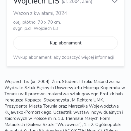
Wojciech LIS
(ur. 2004, Żnin)
Wazon z kwiatami, 2024
olej, płótno, 70 x 70 cm,
sygn. p.d.: Wojciech Lis
Kup abonament
Wykup abonament, aby zobaczyć więcej informacji
Wojciech Lis (ur. 2004), Żnin. Student III roku Malarstwa na
Wydziale Sztuk Pięknych Uniwersytetu Mikołaja Kopernika w
Toruniu w II pracowni malarstwa sztalugowego Prof. dr hab.
Ireneusza Kopacza. Stypendysta JM Rektora UMK,
Prezydenta Miasta Torunia oraz Marszałka Województwa
Kujawsko-Pomorskiego. Uczestnik wystaw indywidualnych i
zbiorowych w Polsce m.in. 13. Triennale Małych Form
Malarskich (Galeria Sztuki "Wozownia"), 1. i 2. Ogólnopolski
Przegląd Kultury Studenckiej (ACKiS "Od Nowa"), Oblicza