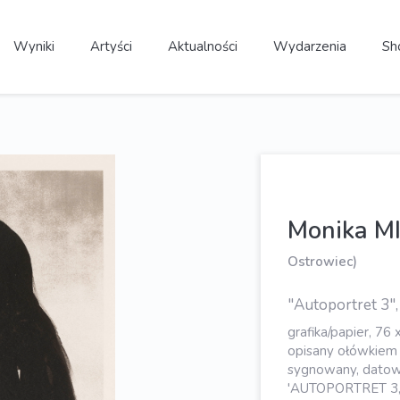
Wyniki
Artyści
Aktualności
Wydarzenia
Sh
Monika M
Ostrowiec)
"Autoportret 3"
grafika/papier, 76 
opisany ołówkiem 
sygnowany, datowa
'AUTOPORTRET 3, 2