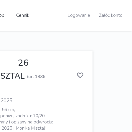
op
Cennik
Logowanie
Załóż konto
26
ISZTAL
(ur. 1986,
, 2025
x 56 cm,
poniżej zadruku: 10/20
ny i opisany na odwrociu:
025 | Monika Misztal'