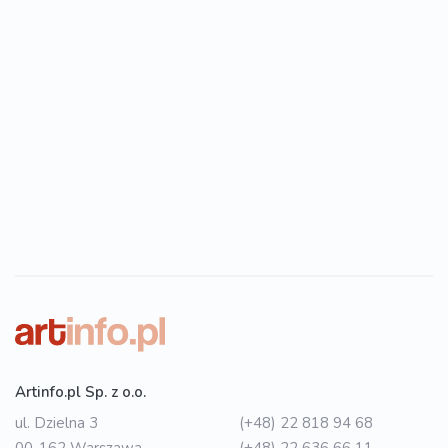
Artinfo.pl Sp. z o.o.
ul. Dzielna 3
(+48) 22 818 94 68
00-162 Warszawa
(+48) 22 636 66 11