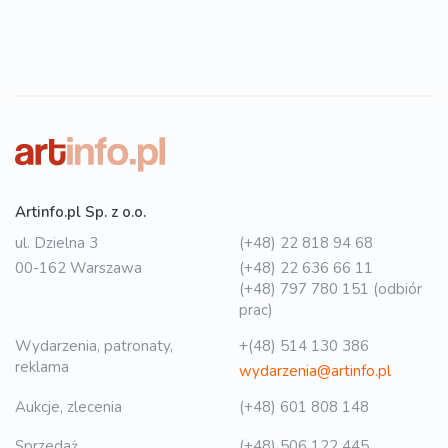
Artinfo.pl Sp. z o.o.
ul. Dzielna 3
(+48) 22 818 94 68
00-162 Warszawa
(+48) 22 636 66 11
(+48) 797 780 151 (odbiór
prac)
Wydarzenia, patronaty,
+(48) 514 130 386
reklama
wydarzenia@artinfo.pl
Aukcje, zlecenia
(+48) 601 808 148
Sprzedaż
(+48) 506 122 445