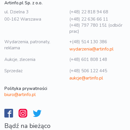
Artinfo.pl Sp. z o.o.
ul. Dzielna 3
(+48) 22 818 94 68
00-162 Warszawa
(+48) 22 636 66 11
(+48) 797 780 151 (odbiór
prac)
Wydarzenia, patronaty,
+(48) 514 130 386
reklama
wydarzenia@artinfo.pl
Aukcje, zlecenia
(+48) 601 808 148
Sprzedaż
(+48) 506 122 445
aukcje@artinfo.pl
Polityka prywatności
biuro@artinfo.pl
Bądź na bieżąco