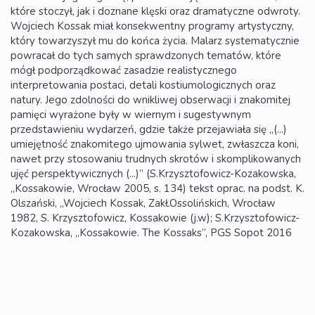
które stoczył, jak i doznane klęski oraz dramatyczne odwroty.
Wojciech Kossak miał konsekwentny programy artystyczny,
który towarzyszył mu do końca życia. Malarz systematycznie
powracał do tych samych sprawdzonych tematów, które
mógł podporządkować zasadzie realistycznego
interpretowania postaci, detali kostiumologicznych oraz
natury. Jego zdolności do wnikliwej obserwacji i znakomitej
pamięci wyrażone były w wiernym i sugestywnym
przedstawieniu wydarzeń, gdzie także przejawiała się „(...)
umiejętność znakomitego ujmowania sylwet, zwłaszcza koni,
nawet przy stosowaniu trudnych skrotów i skomplikowanych
ujęć perspektywicznych (...)” (S.Krzysztofowicz-Kozakowska,
„Kossakowie, Wrocław 2005, s. 134) tekst oprac. na podst. K.
Olszański, „Wojciech Kossak, Zakł.Ossolińskich, Wrocław
1982, S. Krzysztofowicz, Kossakowie (j.w); S.Krzysztofowicz-
Kozakowska, „Kossakowie. The Kossaks”, PGS Sopot 2016