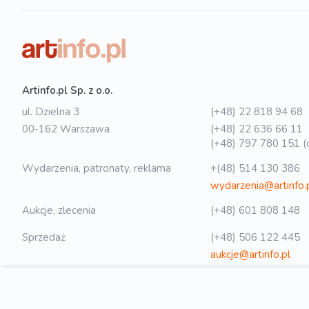
Artinfo.pl Sp. z o.o.
ul. Dzielna 3
(+48) 22 818 94 68
00-162 Warszawa
(+48) 22 636 66 11
(+48) 797 780 151 (o
Wydarzenia, patronaty, reklama
+(48) 514 130 386
wydarzenia@artinfo.
Aukcje, zlecenia
(+48) 601 808 148
Sprzedaż
(+48) 506 122 445
aukcje@artinfo.pl
Polityka prywatności
biuro@artinfo.pl