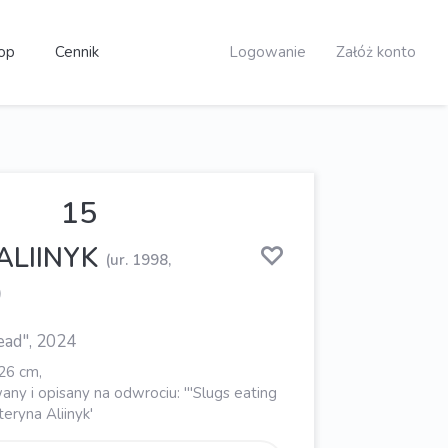
op
Cennik
Logowanie
Załóż konto
15
ALIINYK
(ur. 1998,
)
ead", 2024
126 cm,
ny i opisany na odwrociu: '"Slugs eating
eryna Aliinyk'