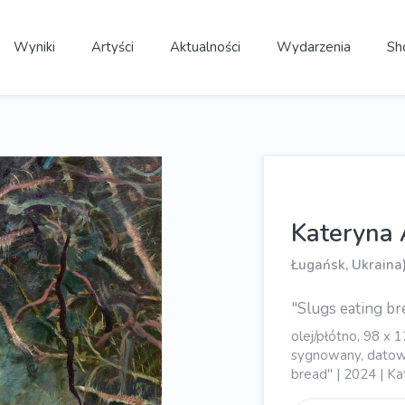
Wyniki
Artyści
Aktualności
Wydarzenia
Sh
Kateryna 
Ługańsk, Ukraina
"Slugs eating br
olej/płótno, 98 x 
sygnowany, datowa
bread" | 2024 | Kat