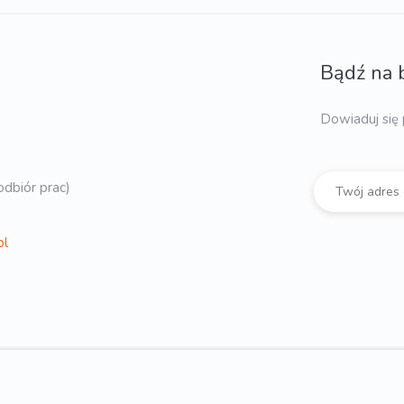
Bądź na 
Dowiaduj się 
dbiór prac)
pl