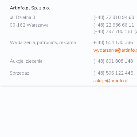
Artinfo.pl Sp. z o.o.
ul. Dzielna 3
(+48) 22 818 94 68
00-162 Warszawa
(+48) 22 636 66 11
(+48) 797 780 151 (o
Wydarzenia, patronaty, reklama
+(48) 514 130 386
wydarzenia@artinfo.
Aukcje, zlecenia
(+48) 601 808 148
Sprzedaż
(+48) 506 122 445
aukcje@artinfo.pl
Polityka prywatności
biuro@artinfo.pl