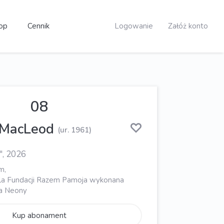
op
Cennik
Logowanie
Załóż konto
08
MacLeod
(ur. 1961)
", 2026
m,
dla Fundacji Razem Pamoja wykonana
ka Neony
Kup abonament