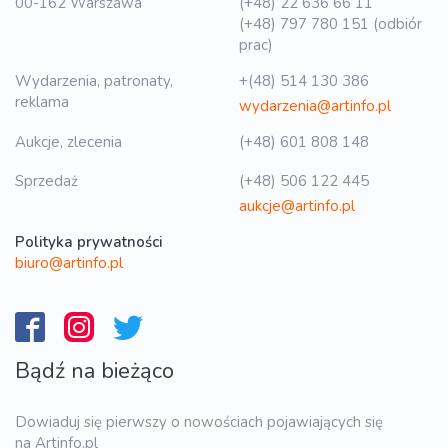
00-162 Warszawa
(+48) 22 636 66 11
(+48) 797 780 151 (odbiór
prac)
Wydarzenia, patronaty,
+(48) 514 130 386
reklama
wydarzenia@artinfo.pl
Aukcje, zlecenia
(+48) 601 808 148
Sprzedaż
(+48) 506 122 445
aukcje@artinfo.pl
Polityka prywatności
biuro@artinfo.pl
Bądź na bieżąco
Dowiaduj się pierwszy o nowościach pojawiających się
na Artinfo.pl