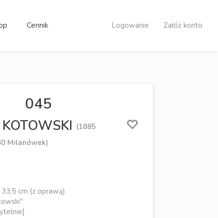
op
Cennik
Logowanie
Załóż konto
045
m KOTOWSKI
(1885
60 Milanówek)
 33,5 cm (z oprawą)
towski"
ytelnie]