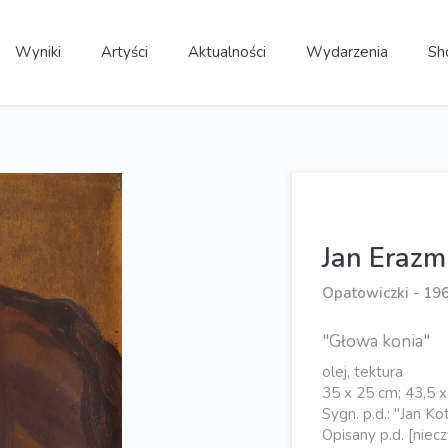
Wyniki
Artyści
Aktualności
Wydarzenia
Sh
Jan Eraz
Opatowiczki - 19
"Głowa konia"
olej, tektura
35 x 25 cm; 43,5 x
Sygn. p.d.: "Jan Ko
Opisany p.d. [niecz