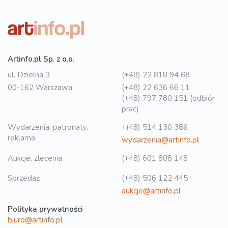
Artinfo.pl Sp. z o.o.
ul. Dzielna 3
(+48) 22 818 94 68
00-162 Warszawa
(+48) 22 636 66 11
(+48) 797 780 151 (odbiór
prac)
Wydarzenia, patronaty,
+(48) 514 130 386
reklama
wydarzenia@artinfo.pl
Aukcje, zlecenia
(+48) 601 808 148
Sprzedaż
(+48) 506 122 445
aukcje@artinfo.pl
Polityka prywatności
biuro@artinfo.pl