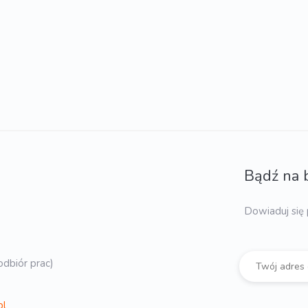
Bądź na 
Dowiaduj się 
dbiór prac)
pl