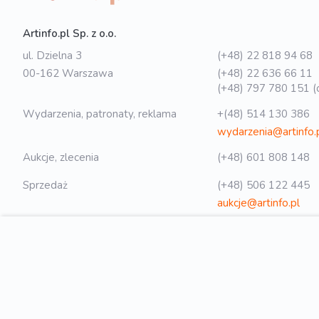
Artinfo.pl Sp. z o.o.
ul. Dzielna 3
(+48) 22 818 94 68
00-162 Warszawa
(+48) 22 636 66 11
(+48) 797 780 151 (o
Wydarzenia, patronaty, reklama
+(48) 514 130 386
wydarzenia@artinfo.
Aukcje, zlecenia
(+48) 601 808 148
Sprzedaż
(+48) 506 122 445
aukcje@artinfo.pl
Polityka prywatności
biuro@artinfo.pl