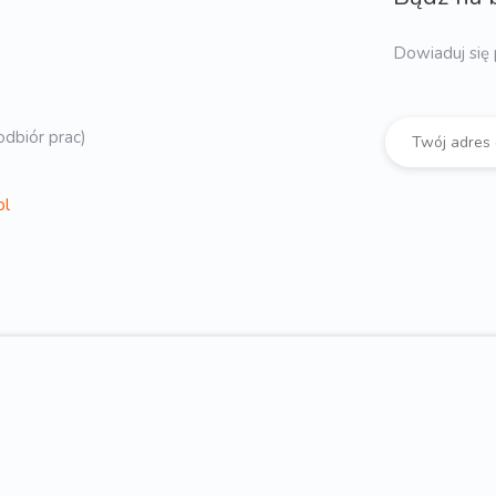
Dowiaduj się 
dbiór prac)
pl