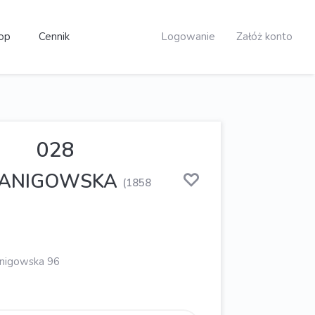
op
Cennik
Logowanie
Załóż konto
028
 KANIGOWSKA
(1858
Kanigowska 96