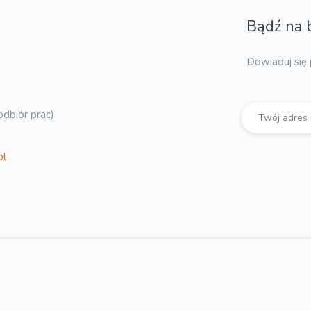
Bądź na 
Dowiaduj się 
dbiór prac)
pl