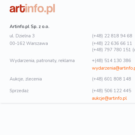
Artinfo.pl Sp. z o.o.
ul. Dzielna 3
(+48) 22 818 94 68
00-162 Warszawa
(+48) 22 636 66 11
(+48) 797 780 151 (o
Wydarzenia, patronaty, reklama
+(48) 514 130 386
wydarzenia@artinfo.
Aukcje, zlecenia
(+48) 601 808 148
Sprzedaż
(+48) 506 122 445
aukcje@artinfo.pl
Polityka prywatności
biuro@artinfo.pl