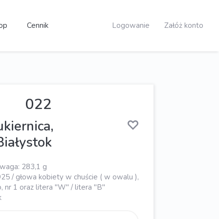
op
Cennik
Logowanie
Załóż konto
022
kiernica,
Białystok
 waga: 283,1 g
925 / głowa kobiety w chuście ( w owalu ),
nr 1 oraz litera "W" / litera "B"
k