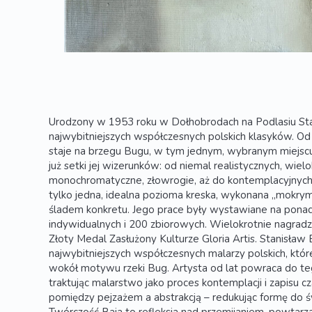
Urodzony w 1953 roku w Dołhobrodach na Podlasiu Stan
najwybitniejszych współczesnych polskich klasyków. Od 
staje na brzegu Bugu, w tym jednym, wybranym miejscu
już setki jej wizerunków: od niemal realistycznych, wie
monochromatyczne, złowrogie, aż do kontemplacyjnych p
tylko jedna, idealna pozioma kreska, wykonana „mokry
śladem konkretu. Jego prace były wystawiane na pon
indywidualnych i 200 zbiorowych. Wielokrotnie nagradza
Złoty Medal Zasłużony Kulturze Gloria Artis. Stanisław 
najwybitniejszych współczesnych malarzy polskich, któr
wokół motywu rzeki Bug. Artysta od lat powraca do t
traktując malarstwo jako proces kontemplacji i zapisu c
pomiędzy pejzażem a abstrakcją – redukując formę do świ