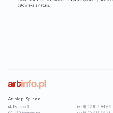
Twórczość Baja to refleksja nad przemijaniem, powtarzal
człowieka z naturą.
Artinfo.pl Sp. z o.o.
ul. Dzielna 3
(+48) 22 818 94 68
00-162 Warszawa
(+48) 22 636 66 11