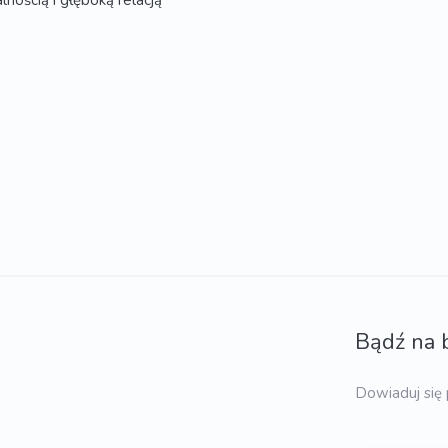
nością i głęboką relacją
Bądź na 
Dowiaduj się 