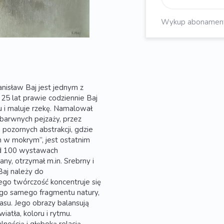
Wykup abonament, 
isław Baj jest jednym z
25 lat prawie codziennie Baj
 i maluje rzekę. Namalował
lobarwnych pejzaży, przez
ozornych abstrakcji, gdzie
m w mokrym”, jest ostatnim
ad 100 wystawach
ny, otrzymał m.in. Srebrny i
Baj należy do
ego twórczość koncentruje się
ego samego fragmentu natury,
zasu. Jego obrazy balansują
atła, koloru i rytmu.