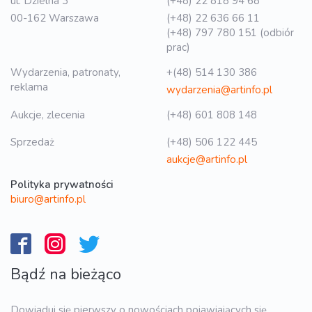
ul. Dzielna 3
(+48) 22 818 94 68
00-162 Warszawa
(+48) 22 636 66 11
(+48) 797 780 151 (odbiór
prac)
Wydarzenia, patronaty,
+(48) 514 130 386
reklama
wydarzenia@artinfo.pl
Aukcje, zlecenia
(+48) 601 808 148
Sprzedaż
(+48) 506 122 445
aukcje@artinfo.pl
Polityka prywatności
biuro@artinfo.pl
Bądź na bieżąco
Dowiaduj się pierwszy o nowościach pojawiających się