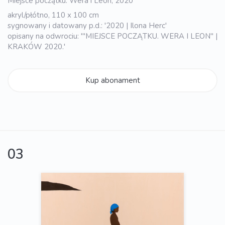
Miejsce początku. Wera i Leon, 2020
akryl/płótno, 110 x 100 cm
sygnowany i datowany p.d.: '2020 | Ilona Herc'
opisany na odwrociu: '"MIEJSCE POCZĄTKU. WERA I LEON" |
KRAKÓW 2020.'
Kup abonament
03