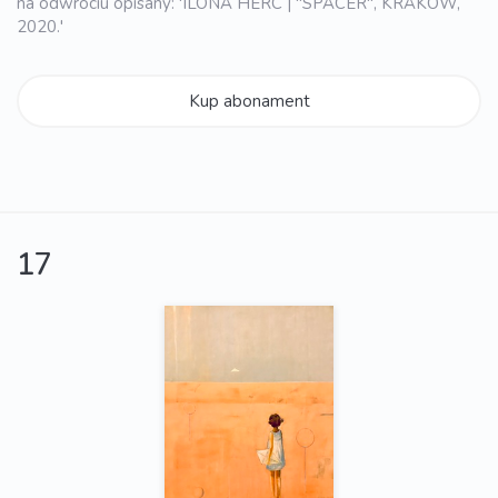
na odwrociu opisany: 'ILONA HERC | "SPACER", KRAKÓW,
2020.'
Kup abonament
17