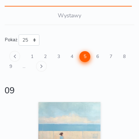
Wystawy
Pokaż
5
1
2
3
4
6
7
8
9
...
09