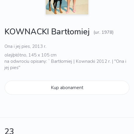
KOWNACKI Bartłomiej
(ur. 1978)
Ona i jej pies, 2013 r.
olej/płótno, 145 x 105 cm
na odwrociu opisany: ` Bartłomiej | Kownacki 2012 r. | "Ona i
jej pies"
Kup abonament
23