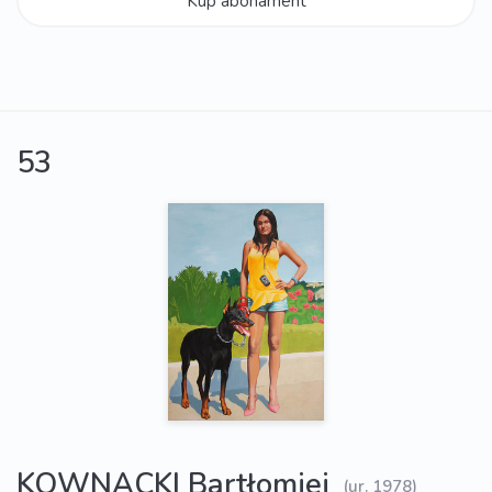
Kup abonament
53
KOWNACKI Bartłomiej
(ur. 1978)