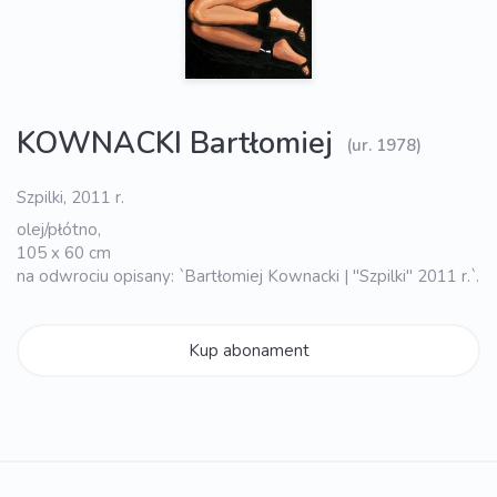
KOWNACKI Bartłomiej
(ur. 1978)
Szpilki, 2011 r.
olej/płótno,
105 x 60 cm
na odwrociu opisany: `Bartłomiej Kownacki | "Szpilki" 2011 r.`.
Kup abonament