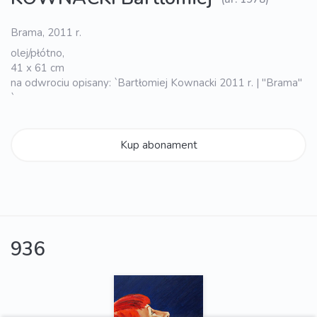
Brama, 2011 r.
olej/płótno,
41 x 61 cm
na odwrociu opisany: `Bartłomiej Kownacki 2011 r. | "Brama"
`
Kup abonament
936