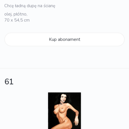
Chcę ładną dupę na ścianę
olej, płótno,
70 x 54,5 cm
Kup abonament
61