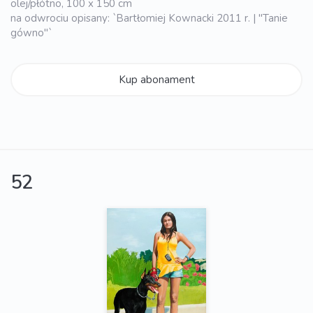
olej/płótno, 100 x 150 cm
na odwrociu opisany: `Bartłomiej Kownacki 2011 r. | "Tanie
gówno"`
Kup abonament
52