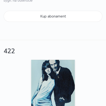
sygn. na odwrocie
Kup abonament
422