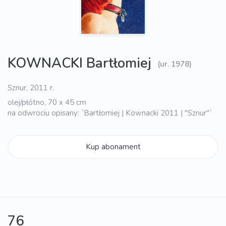
KOWNACKI Bartłomiej
(ur. 1978)
Sznur, 2011 r.
olej/płótno, 70 x 45 cm
na odwrociu opisany: `Bartłomiej | Kownacki 2011 | "Sznur"`
Kup abonament
76