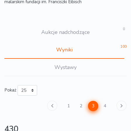
malarskim fundacji im. Franciszki Eibisch
0
Aukcje nadchodzące
100
Wyniki
Wystawy
Pokaż
3
1
2
4
430