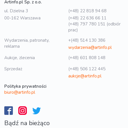
Artinfo.pl Sp. z o.o.
ul. Dzielna 3
(+48) 22 818 94 68
00-162 Warszawa
(+48) 22 636 66 11
(+48) 797 780 151 (odbiór
prac)
Wydarzenia, patronaty,
+(48) 514 130 386
reklama
wydarzenia@artinfo.pl
Aukcje, zlecenia
(+48) 601 808 148
Sprzedaż
(+48) 506 122 445
aukcje@artinfo.pl
Polityka prywatności
biuro@artinfo.pl
Bądź na bieżąco