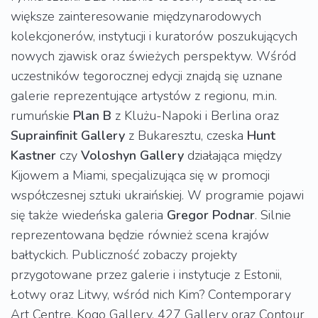
większe zainteresowanie międzynarodowych
kolekcjonerów, instytucji i kuratorów poszukujących
nowych zjawisk oraz świeżych perspektyw. Wśród
uczestników tegorocznej edycji znajdą się uznane
galerie reprezentujące artystów z regionu, m.in.
rumuńskie
Plan B
z Klużu-Napoki i Berlina oraz
Suprainfinit Gallery
z Bukaresztu, czeska
Hunt
Kastner
czy
Voloshyn
Gallery
działająca między
Kijowem a Miami, specjalizująca się w promocji
współczesnej sztuki ukraińskiej. W programie pojawi
się także wiedeńska galeria
Gregor
Podnar
. Silnie
reprezentowana będzie również scena krajów
bałtyckich. Publiczność zobaczy projekty
przygotowane przez galerie i instytucje z Estonii,
Łotwy oraz Litwy, wśród nich Kim? Contemporary
Art Centre, Kogo Gallery, 427 Gallery oraz Contour