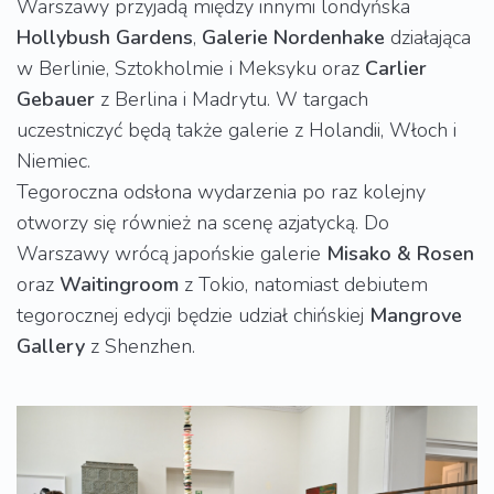
Warszawy przyjadą między innymi londyńska
Hollybush
Gardens
,
Galerie
Nordenhake
działająca
w Berlinie, Sztokholmie i Meksyku oraz
Carlier
Gebauer
z Berlina i Madrytu. W targach
uczestniczyć będą także galerie z Holandii, Włoch i
Niemiec.
Tegoroczna odsłona wydarzenia po raz kolejny
otworzy się również na scenę azjatycką. Do
Warszawy wrócą japońskie galerie
Misako
& Rosen
oraz
Waitingroom
z Tokio, natomiast debiutem
tegorocznej edycji będzie udział chińskiej
Mangrove
Gallery
z Shenzhen.